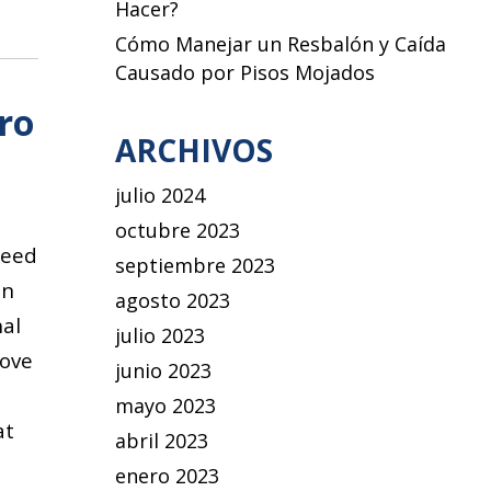
Hacer?
Cómo Manejar un Resbalón y Caída
Causado por Pisos Mojados
tro
ARCHIVOS
julio 2024
octubre 2023
need
septiembre 2023
on
agosto 2023
nal
julio 2023
rove
junio 2023
mayo 2023
at
abril 2023
SONS THE OTHER DRIVER IS LIABLE FOR YOUR INJU
enero 2023