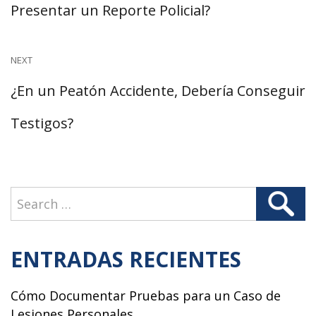
post:
Presentar un Reporte Policial?
entradas
NEXT
Next
¿En un Peatón Accidente, Debería Conseguir
post:
Testigos?
Search
Search
for:
ENTRADAS RECIENTES
Cómo Documentar Pruebas para un Caso de
Lesiones Personales