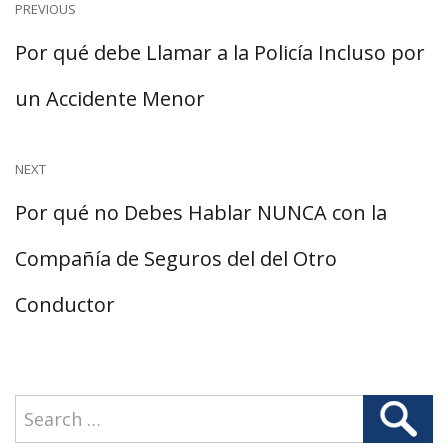
Navegación
PREVIOUS
Previous
Por qué debe Llamar a la Policía Incluso por
de
post:
un Accidente Menor
entradas
NEXT
Next
Por qué no Debes Hablar NUNCA con la
post:
Compañía de Seguros del del Otro
Conductor
Search
Search
for: