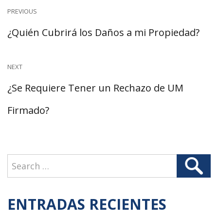
Navegación
PREVIOUS
Previous
¿Quién Cubrirá los Daños a mi Propiedad?
de
post:
NEXT
entradas
Next
¿Se Requiere Tener un Rechazo de UM
post:
Firmado?
Search
Search
for:
ENTRADAS RECIENTES