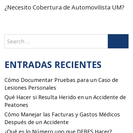
entradas
Next
¿Necesito Cobertura de Automovilista UM?
post:
Search
Search
for:
ENTRADAS RECIENTES
Cómo Documentar Pruebas para un Caso de
Lesiones Personales
Qué Hacer si Resulta Herido en un Accidente de
Peatones
Cómo Manejar las Facturas y Gastos Médicos
Después de un Accidente
¿Qué es lo Número uno que DEBES Hacer?